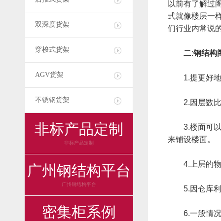
以前有了解过
式就像楼层一
双深度货架
们行业内常说
穿梭式货架
二:
钢结构
AGV货架
1.提更好地
不锈钢货架
2.因层数比
非标产品定制
3.楼面可以
来铺设楼面。
非标产品定制
4.上层的物
广州钢结构平台
广州钢结构平台
5.因仓库利
密集柜系例
6.一般情况