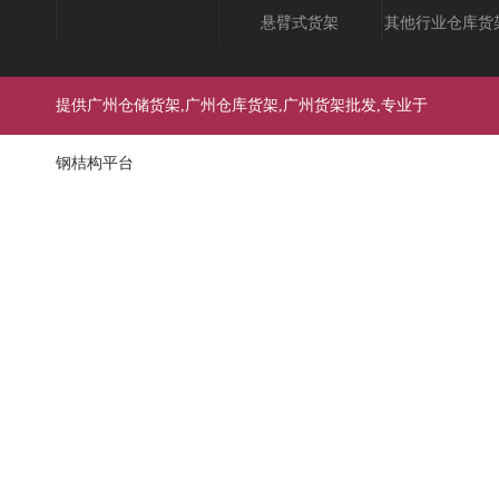
悬臂式货架
其他行业仓库货
提供广州仓储货架,广州仓库货架,广州货架批发,专业于
钢桔构平台
石岩货架
,
布吉货架
,
坪山货架
,
龙岗货架
,
公
订做等服务销售区域(